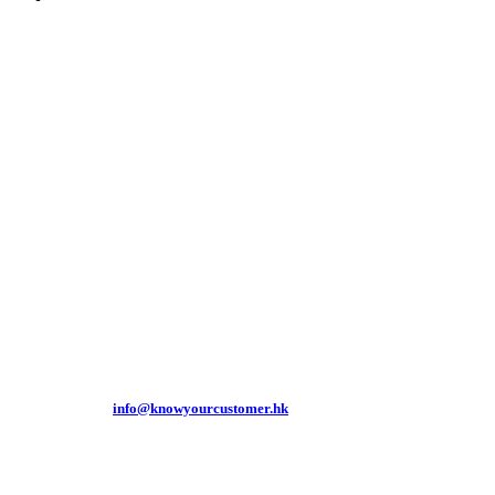
想进一步了解我们屡获殊荣的解决方案吗？
请注意，Know Your Customer 是一家企业解决方案
欢迎发送电邮至
info@knowyourcustomer.hk
，我们的团队成员将尽快回复您