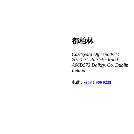
都柏林
Castleyard Officepods 14
20-21 St. Patrick’s Road
A96D573 Dalkey, Co. Dublin
Ireland
电话：
+353 1 960 9228