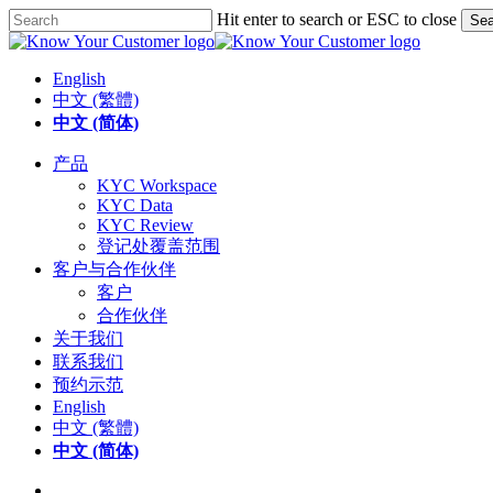
Skip
Hit enter to search or ESC to close
Sea
to
Close
main
Search
content
English
中文 (繁體)
中文 (简体)
search
Menu
产品
KYC Workspace
KYC Data
KYC Review
登记处覆盖范围
客户与合作伙伴
客户
合作伙伴
关于我们
联系我们
预约示范
English
中文 (繁體)
中文 (简体)
search