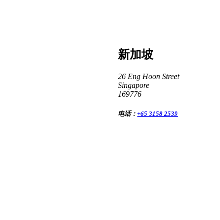
新加坡
26 Eng Hoon Street
Singapore
169776
电话：
+65 3158 2539